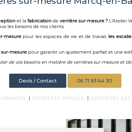
ières sur-mesure Marcq-en-B
eption
et la
fabrication
de
verrière sur-mesure ?
L'Atelier V
us les besoins de nos clients.
ur-mesure
pour les espaces de vie et de travail,
les escalie
t
sur-mesure
pour garantir un ajustement parfait et une es
er de vos besoins en matière de verrières sur-mesure et obt
Devis / Contact
06 71 93 64 30
UVRANTES
VERRIÈRES D'ANGLE
VERRIÈRES ART